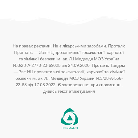
На правах реклами. Не є лікарськими засобами.
Проталіс
Прегнанс — Звіт НЦ превентивної токсикології, харчової
та хімічної безпеки ім. ак. Л.І.Медведя МОЗ України
№3/28-А-2773-20-69025 від 24.09.2020. Проталіс Тандем
— Звіт НЦ превентивної токсикології, харчової та хімічної
безпеки ім. ак. Л.І.Медведя МОЗ України №3/28-А-566-
22-68 від 17.08.2022.
Є застереження при споживанні,
дивись текст етикетування