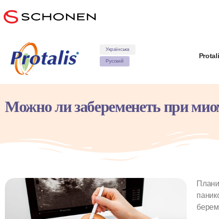
Українська
Protal
Русский
Можно ли забеременеть при мио
Плани
паник
берем