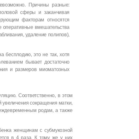
невозможно. Причины разные:
половой сферы и заканчивая
ирующим факторам относятся
е оперативные вмешательства
абливания, удаление полипов),
 бесплодию, это не так, хотя
олеванием бывает достаточно
жения и размеров миоматозных
ляцию. Соответственно, в этом
й увеличения сокра
щения
матки,
еждевременным родам, а также
ебенка женщинам с субмукозной
тся в 4 раза. К тому же у них