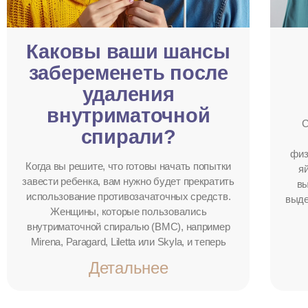
Каковы ваши шансы
забеременеть после
удаления
внутриматочной
С
спирали?
физ
Когда вы решите, что готовы начать попытки
я
завести ребенка, вам нужно будет прекратить
вы
использование противозачаточных средств.
выде
Женщины, которые пользовались
внутриматочной спиралью (ВМС), например
Mirena, Paragard, Liletta или Skyla, и теперь
Детальнее