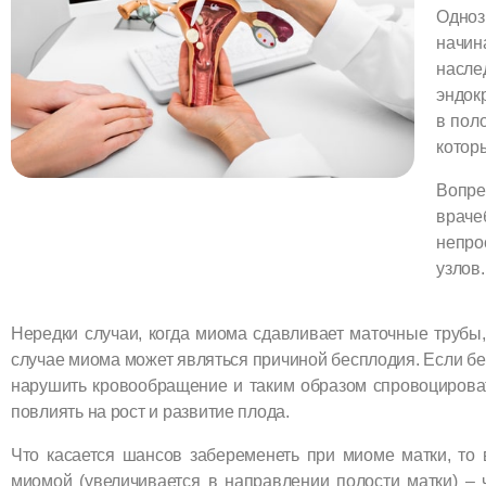
Одноз
начин
насле
эндок
в пол
котор
Вопре
враче
непро
узлов.
Нере
дки
случаи, когда миома сдавливает маточные трубы
случае миома может являться причиной бесплодия. Если б
нарушить кровообращение и т
ак
им
образом
спровоцирова
повлиять на
рост
и развитие плод
а
.
Что касается шансов забеременеть при миоме матки, то 
миомой (увеличивается в направлении полости матки) – 