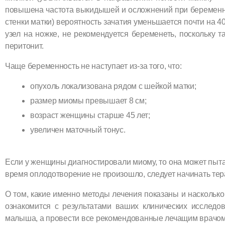
повышена частота выкидышей и осложнений при беременно
стенки матки) вероятность зачатия уменьшается почти на 
узел на ножке, не рекомендуется беременеть, поскольку т
перитонит.
Чаще беременность не наступает из-за того, что:
опухоль локализована рядом с шейкой матки;
размер миомы превышает 8 см;
возраст женщины старше 45 лет;
увеличен маточный тонус.
Если у женщины диагностировали миому, то она может пытат
время оплодотворение не произошло, следует начинать тер
О том, какие именно методы лечения показаны и насколько
ознакомится с результатами ваших клинических исследо
малыша, а провести все рекомендованные лечащим врачом 