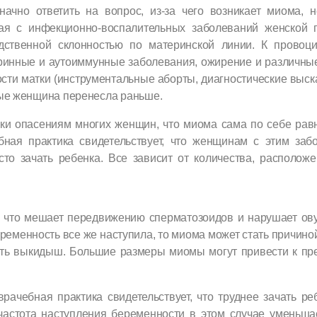
начно ответить на вопрос, из-за чего возникает миома, 
ая с инфекционно-воспалительных заболеваний женской 
дственной склонностью по материнской линии. К провоц
ринные и аутоиммунные заболевания, ожирение и различны
ости матки (инструментальные аборты, диагностические выск
ые женщина перенесла раньше.
ки опасениям многих женщин, что миома сама по себе равна
бная практика свидетельствует, что женщинам с этим заб
сто зачать ребенка. Все зависит от количества, располо
, что мешает передвижению сперматозоидов и нарушает ову
еременность
в
се
же
наступила, то миома может стать причино
ть выкидыш. Большие размеры миомы могут привести к пр
врачебная практика свидетельствует, что труднее зачать р
частота наступления беременности в этом случае уменьшае