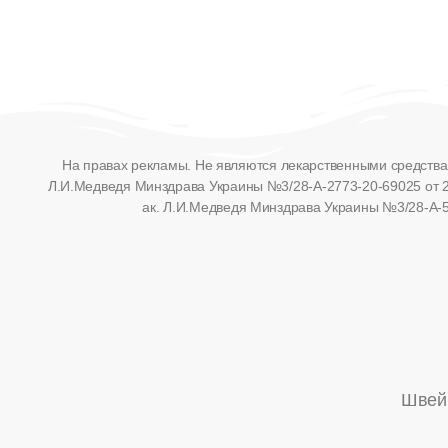
На правах рекламы. Не являются лекарственными средствам
Л.И.Медведя Минздрава Украины №3/28-А-2773-20-69025 от 2
ак. Л.И.Медведя Минздрава Украины №3/28-А-56
Швейц