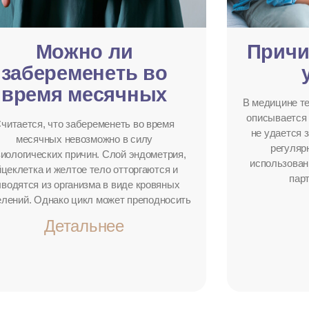
Можно ли
Причи
забеременеть во
время месячных
В медицине т
описывается 
читается, что забеременеть во время
не удается 
месячных невозможно в силу
регуляр
иологических причин. Слой эндометрия,
использован
йцеклетка и желтое тело отторгаются и
парт
водятся из организма в виде кровяных
лений. Однако цикл может преподносить
Детальнее