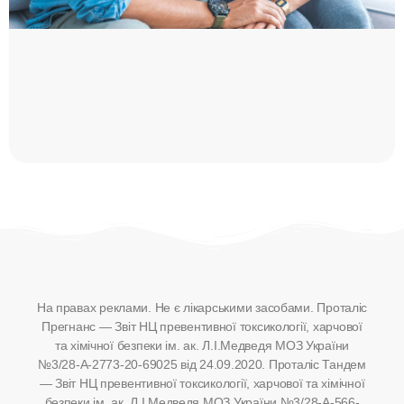
На правах реклами. Не є лікарськими засобами.
Проталіс
Прегнанс — Звіт НЦ превентивної токсикології, харчової
та хімічної безпеки ім. ак. Л.І.Медведя МОЗ України
№3/28-А-2773-20-69025 від 24.09.2020. Проталіс Тандем
— Звіт НЦ превентивної токсикології, харчової та хімічної
безпеки ім. ак. Л.І.Медведя МОЗ України №3/28-А-566-