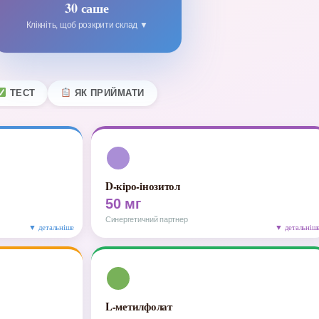
30 саше
Клікніть, щоб розкрити склад ▼
ТЕСТ
ЯК ПРИЙМАТИ
D-кіро-інозитол
50 мг
Синергетичний партнер
▼ детальніше
▼ детальніш
L-метилфолат