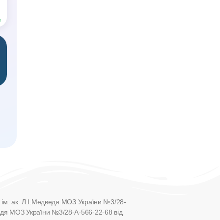
е
и ім. ак. Л.І.Медведя МОЗ України №3/28-
дведя МОЗ України №3/28-А-566-22-68 від