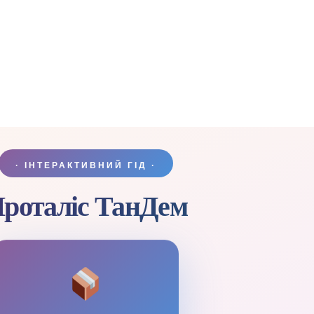
· ІНТЕРАКТИВНИЙ ГІД ·
роталіс ТанДем