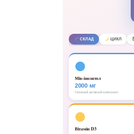
СКЛАД
ЦИКЛ
Міо-інозитол
2000 мг
Головний активний компонент
Вітамін D3