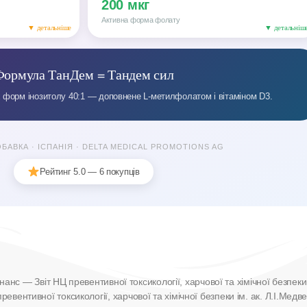
200 мкг
Активна форма фолату
▼ детальніше
▼ детальніш
Формула ТанДем = Тандем сил
 форм інозитолу 40:1 — доповнене L-метилфолатом і вітаміном D3.
БАВКА · ІСПАНІЯ · DELTA MEDICAL PROMOTIONS AG
Рейтинг 5.0 — 6 покупців
нанс — Звіт НЦ превентивної токсикології, харчової та хімічної безпек
евентивної токсикології, харчової та хімічної безпеки ім. ак. Л.І.Ме